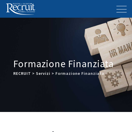
Formazione Finanziata
RECRUIT
>
Servizi
>
Formazione Finanziata