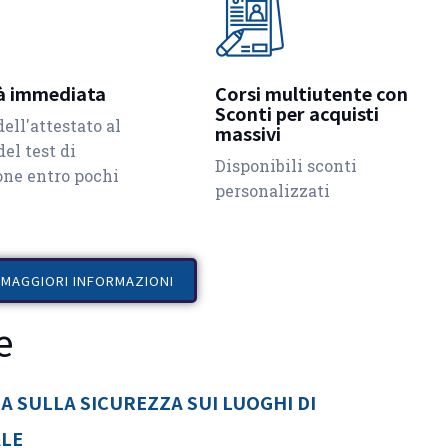
tà immediata
Corsi multiutente con
Sconti per acquisti
dell'attestato al
massivi
el test di
Disponibili sconti
one entro pochi
personalizzati
I MAGGIORI INFORMAZIONI
e
 SULLA SICUREZZA SUI LUOGHI DI
ALE